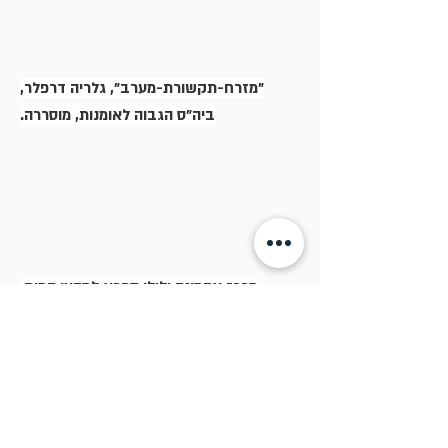
"מזרח-תקשורת-מערב", גלריה דרפלר,
ביה"ס הגבוה לאומנות, מוסררה.
מרכז אדמונד ולילי ספרא למדעי המוח.
האוניברסיטה העברית, גבעת רם. ירושלים.