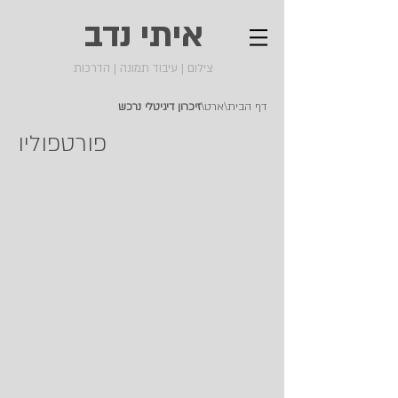
איתי נדב
צילום | עיבוד תמונה | הדרכות
דף הבית\ארט\
זיכרון דיגיטלי נרכש
פורטפוליו