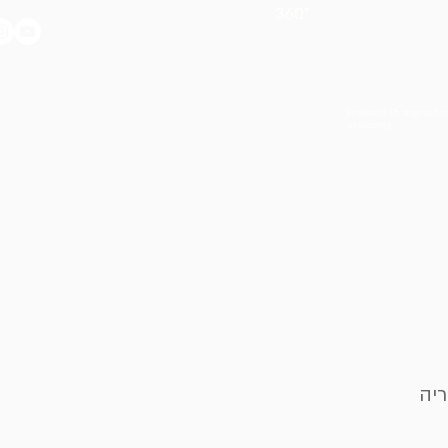
360°
Freelance Photographer,
processing
ריה