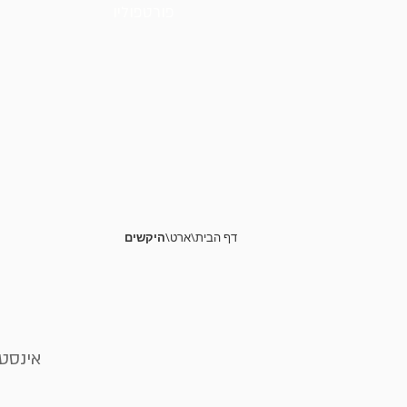
פורטפוליו
דף הבית\ארט\
היקשים
אינסט