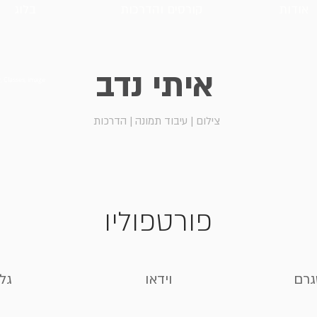
אודות
קורסים והדרכות
בלוג
איתי נדב
 Classes, image
צילום | עיבוד תמונה | הדרכות
פורטפוליו
גרם
וידאו
גל